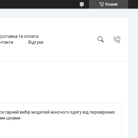
Кошик
оставка та оплата
нтакти
Відгуки
ся гарний вибір моделей жіночого одягу від перевірених
ими цінами.