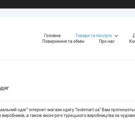
Головна
Товари та послуги
Д
Повернення та обмін
Про нас
Ко
одяг
омальний одяг" інтернет-магази одягу "lookmart.ua" Вам пропонуєть
х виробників, а також якісні речі турецького виробництва за чудов