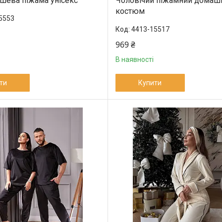
шева піжама унісекс
Чоловічий піжамний домаш
костюм
5553
4413-15517
969 ₴
В наявності
ти
Купити