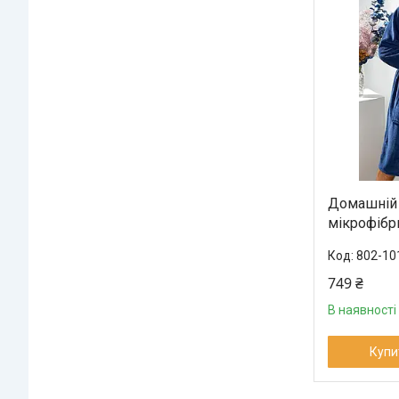
Домашній х
мікрофібр
802-10
749 ₴
В наявності
Купи