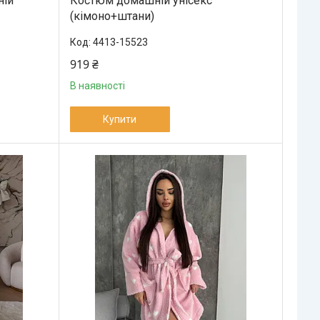
ній
Костюм домашній унісекс
(кімоно+штани)
4413-15523
919 ₴
В наявності
Купити