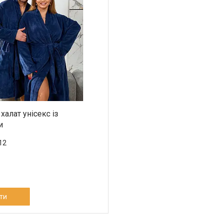
алат унісекс із
и
12
ти