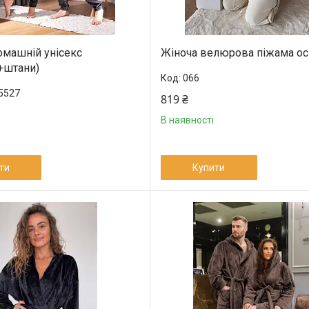
машній унісекс
Жіноча велюрова піжама ос
+штани)
066
5527
819 ₴
В наявності
ти
Купити