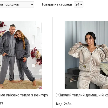
ма унісекс тепла з кенгуру
Жіночий теплий домашній 
57
2484