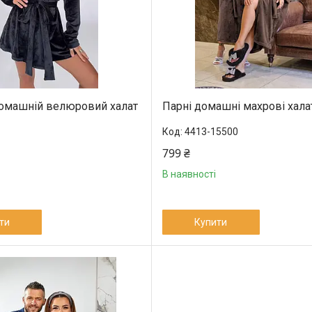
омашній велюровий халат
Парні домашні махрові хала
4413-15500
799 ₴
В наявності
ти
Купити