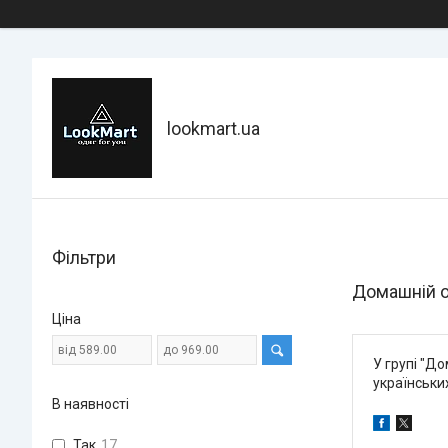
lookmart.ua
Фільтри
Домашній 
Ціна
У групі "Д
українськи
В наявності
Так
17