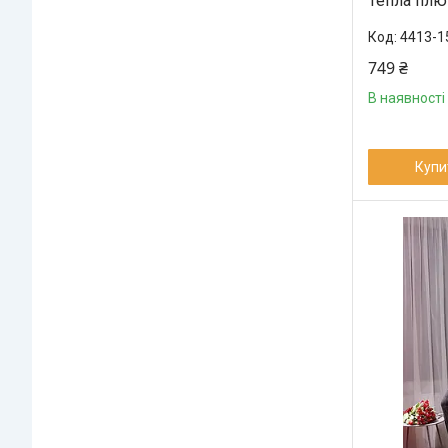
Тепла плю
4413-1
749 ₴
В наявності
Купи