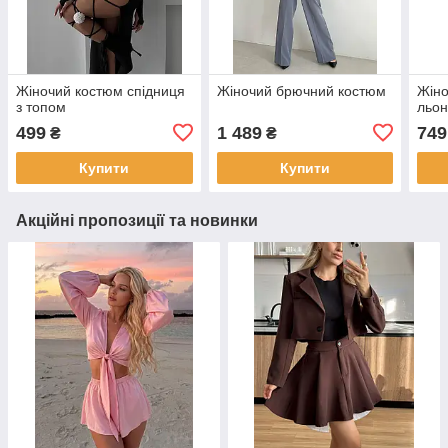
Жіночий костюм спідниця
Жіночий брючний костюм
Жіно
з топом
льон
499
1 489
749
₴
₴
Купити
Купити
Акційні пропозиції та новинки