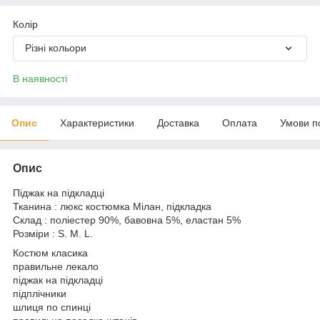
Колір
Різні кольори
В наявності
Опис
Характеристики
Доставка
Оплата
Умови п
Опис
Піджак на підкладці
Тканина : люкс костюмка Мілан, підкладка
Склад : поліестер 90%, бавовна 5%, еластан 5%
Розміри : S. M. L.
Костюм класика
правильне лекало
піджак на підкладці
підплічники
шлиця по спинці