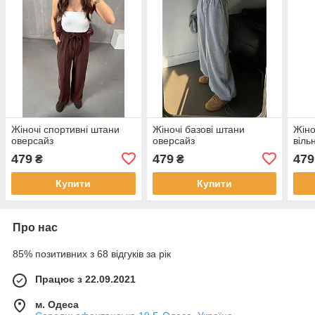
Жіночі спортивні штани
Жіночі базові штани
Жіно
оверсайз
оверсайз
віль
479
479
479
₴
₴
Купити
Купити
Про нас
85% позитивних з 68 відгуків за рік
Працює з 22.09.2021
м. Одеса