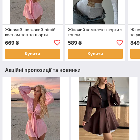
Жіночий шовковий літній
Жіночий комплект шорти з
Жіно
костюм топ та шорти
топом
та у
669
589
849
₴
₴
Купити
Купити
Акційні пропозиції та новинки