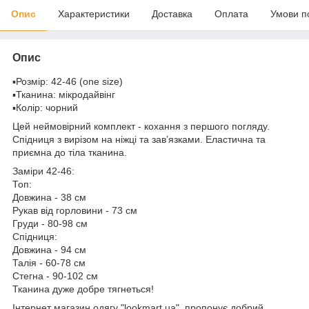
Опис
Характеристики
Доставка
Оплата
Умови п
Опис
▪️Розмір: 42-46 (one size)
▪️Тканина: мікродайвінг
▪️Колір: чорний
Цей неймовірний комплект - кохання з першого погляду.
Спідниця з вирізом на ніжці та завʼязками. Еластична та
приємна до тіла тканина.
Заміри 42-46:
Топ:
Довжина - 38 см
Рукав від горловини - 73 см
Груди - 80-98 см
Спідниця:
Довжина - 94 см
Талія - 60-78 см
Стегна - 90-102 см
Тканина дуже добре тягнеться!
Інтернет магазин одягу "lookmart.ua" пропонує добрий