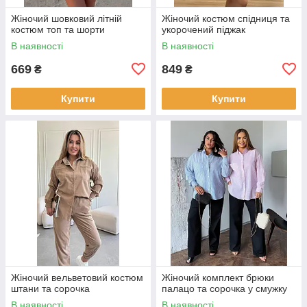
Жіночий шовковий літній
Жіночий костюм спідниця та
костюм топ та шорти
укорочений піджак
В наявності
В наявності
669
849
₴
₴
Купити
Купити
Жіночий вельветовий костюм
Жіночий комплект брюки
штани та сорочка
палацо та сорочка у смужку
В наявності
В наявності