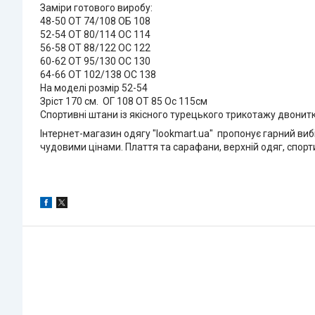
Заміри готового виробу:
48-50 ОТ 74/108 ОБ 108
52-54 ОТ 80/114 ОС 114
56-58 ОТ 88/122 ОС 122
60-62 ОТ 95/130 ОС 130
64-66 ОТ 102/138 ОС 138
На моделі розмір 52-54
Зріст 170 см. ОГ 108 ОТ 85 Ос 115см
Спортивні штани із якісного турецького трикотажу двонитка
Інтернет-магазин одягу "lookmart.ua" пропонує гарний вибі
чудовими цінами. Плаття та сарафани, верхній одяг, спорт