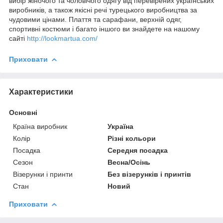
вибір жіночого та чоловічого одягу від перевірених українських
виробників, а також якісні речі турецького виробництва за
чудовими цінами. Плаття та сарафани, верхній одяг,
спортивні костюми і багато іншого ви знайдете на нашому
сайті
http://lookmartua.com/
Приховати
Характеристики
Основні
Країна виробник
Україна
Колір
Різні кольори
Посадка
Середня посадка
Сезон
Весна/Осінь
Візерунки і принти
Без візерунків і принтів
Стан
Новий
Приховати