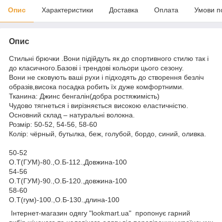
Опис
Характеристики
Доставка
Оплата
Умови п
Опис
Стильні брючки .Вони підійдуть як до спортивного стилю так і
до класичного.Базові і трендові кольори цього сезону.
Вони не сковують ваші рухи і підходять до створення безліч
образів,висока посадка робить їх дуже комфортними.
Тканина: Джинс бенгалін(добра ростяжимість)
Чудово тягнеться і вирізняється високою еластичністю.
Основний склад – натуральні волокна.
Розмір: 50-52, 54-56, 58-60
Колір: чёрный, бутылка, беж, голубой, бордо, синий, оливка.
50-52
О.Т(ГУМ)-80.,О.Б-112.,Довжина-100
54-56
О.Т(ГУМ)-90.,О.Б-120.,довжина-100
58-60
О.Т(гум)-100.,О.Б-130.,длина-100
Інтернет-магазин одягу "lookmart.ua" пропонує гарний