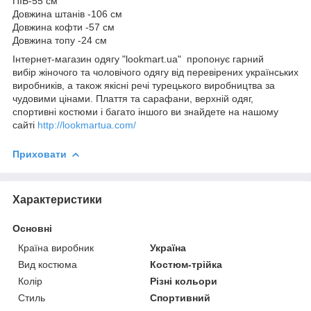
ПІБ-55 см
Довжина штанів -106 см
Довжина кофти -57 см
Довжина топу -24 см
Інтернет-магазин одягу "lookmart.ua" пропонує гарний
вибір жіночого та чоловічого одягу від перевірених українських
виробників, а також якісні речі турецького виробництва за
чудовими цінами. Плаття та сарафани, верхній одяг,
спортивні костюми і багато іншого ви знайдете на нашому
сайті
http://lookmartua.com/
Приховати
Характеристики
Основні
Країна виробник
Україна
Вид костюма
Костюм-трійка
Колір
Різні кольори
Стиль
Спортивний