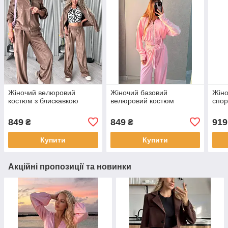
Жіночий велюровий
Жіночий базовий
Жін
костюм з блискавкою
велюровий костюм
спор
849
849
919
₴
₴
Купити
Купити
Акційні пропозиції та новинки