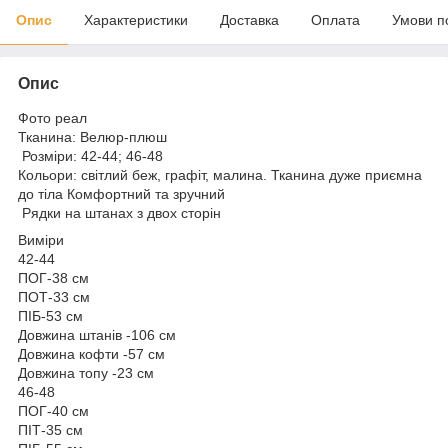
Опис
Характеристики
Доставка
Оплата
Умови п
Опис
Фото реал
Тканина: Велюр-плюш
Розміри: 42-44; 46-48
Кольори: світлий беж, графіт, малина. Тканина дуже приємна
до тіла Комфортний та зручний
Рядки на штанах з двох сторін
Виміри
42-44
ПОГ-38 см
ПОТ-33 см
ПІБ-53 см
Довжина штанів -106 см
Довжина кофти -57 см
Довжина топу -23 см
46-48
ПОГ-40 см
ПІТ-35 см