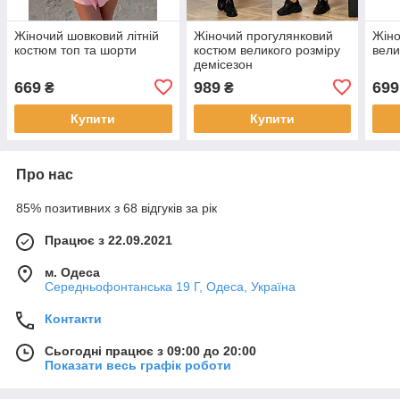
Жіночий шовковий літній
Жіночий прогулянковий
Жіно
костюм топ та шорти
костюм великого розміру
вели
демісезон
669
989
699
₴
₴
Купити
Купити
Про нас
85% позитивних з 68 відгуків за рік
Працює з 22.09.2021
м. Одеса
Середньофонтанська 19 Г, Одеса, Україна
Контакти
Сьогодні працює з 09:00 до 20:00
Показати весь графік роботи