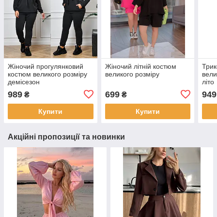
Жіночий прогулянковий
Жіночий літній костюм
Трик
костюм великого розміру
великого розміру
вели
демісезон
літо
989
699
949
₴
₴
Купити
Купити
Акційні пропозиції та новинки