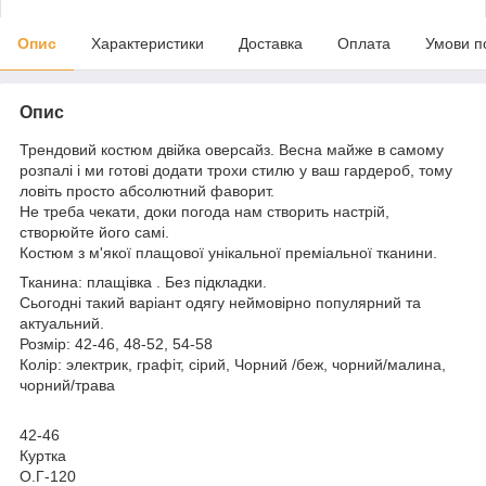
Опис
Характеристики
Доставка
Оплата
Умови п
Опис
Трендовий костюм двійка оверсайз. Весна майже в самому
розпалі і ми готові додати трохи стилю у ваш гардероб, тому
ловіть просто абсолютний фаворит.
Не треба чекати, доки погода нам створить настрій,
створюйте його самі.
Костюм з м'якої плащової унікальної преміальної тканини.
Тканина: плащівка . Без підкладки.
Сьогодні такий варіант одягу неймовірно популярний та
актуальний.
Розмір: 42-46, 48-52, 54-58
Колір: электрик, графіт, сірий, Чорний /беж, чорний/малина,
чорний/трава
42-46
Куртка
О.Г-120