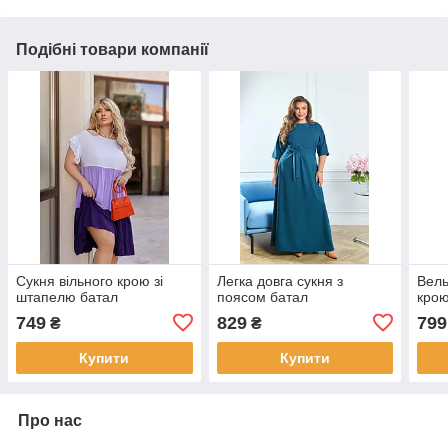
Подібні товари компанії
Сукня вільного крою зі
Легка довга сукня з
Вель
штапелю батал
поясом батал
крою
749
829
799
₴
₴
Купити
Купити
Про нас