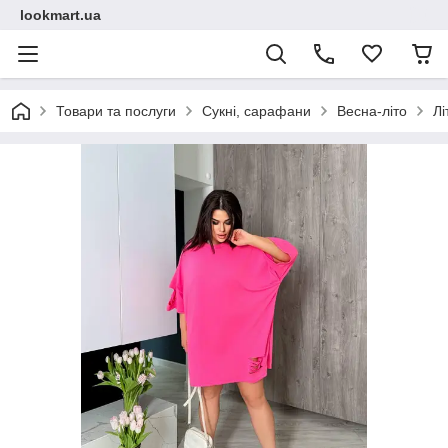
lookmart.ua
Товари та послуги
Сукні, сарафани
Весна-літо
Лі