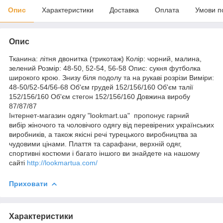
Опис
Характеристики
Доставка
Оплата
Умови п
Опис
Тканина: літня двонитка (трикотаж) Колір: чорний, малина,
зелений Розмір: 48-50, 52-54, 56-58 Опис: сукня футболка
широкого крою. Знизу біля подолу та на рукаві розрізи Виміри:
48-50/52-54/56-68 Об'єм грудей 152/156/160 Об'єм талії
152/156/160 Об'єм стегон 152/156/160 Довжина виробу
87/87/87
Інтернет-магазин одягу "lookmart.ua" пропонує гарний
вибір жіночого та чоловічого одягу від перевірених українських
виробників, а також якісні речі турецького виробництва за
чудовими цінами. Плаття та сарафани, верхній одяг,
спортивні костюми і багато іншого ви знайдете на нашому
сайті
http://lookmartua.com/
Приховати
Характеристики