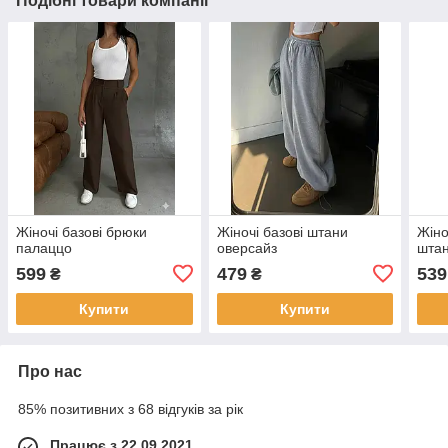
Подібні товари компанії
Жіночі базові брюки
Жіночі базові штани
Жіно
палаццо
оверсайз
шта
599
479
539
₴
₴
Купити
Купити
Про нас
85% позитивних з 68 відгуків за рік
Працює з 22.09.2021