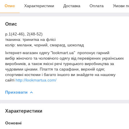
Опис
Характеристики
Доставка
Оплата
Умови п
Опис
р.1(42-46), 2(48-52)
тканина: тринитка на флісі
колір: меланж, чорний, смарагд, шоколад
Інтернет-магазин одягу "lookmart.ua" пропонує гарний
вибір жіночого та чоловічого одягу від перевірених українських
виробників, а також якісні речі турецького виробництва за
чудовими цінами. Плаття та сарафани, верхній одяг,
спортивні костюми і багато іншого ви знайдете на нашому
сайті
http://lookmartua.com/
Приховати
Характеристики
Основні